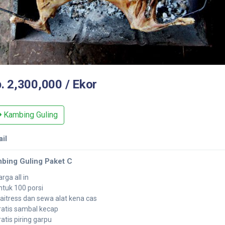
. 2,300,000 / Ekor
Kambing Guling
ail
bing Guling Paket C
rga all in
ntuk 100 porsi
aitress dan sewa alat kena cas
ratis sambal kecap
ratis piring garpu