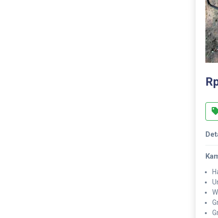
Rp
Det
Kam
Ha
U
W
G
G