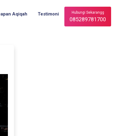
Hubungi Sekarangg
capan Aqiqah
Testimoni
085289781700