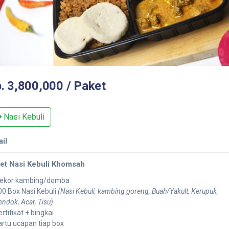
. 3,800,000 / Paket
Nasi Kebuli
ail
et Nasi Kebuli Khomsah
 ekor kambing/domba
00 Box Nasi Kebuli
(Nasi Kebuli, kambing goreng, Buah/Yakult, Kerupuk,
endok, Acar, Tisu)
rtifikat + bingkai
artu ucapan tiap box