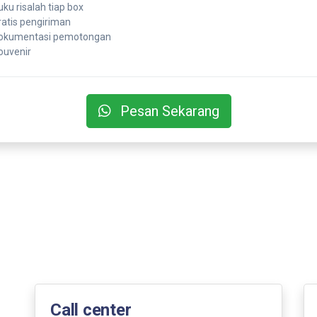
uku risalah tiap box
ratis pengiriman
okumentasi pemotongan
ouvenir
Pesan Sekarang
Call center