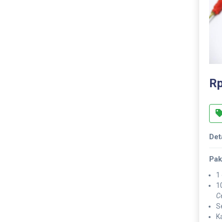
Rp
Det
Pak
1
1
C
Se
K