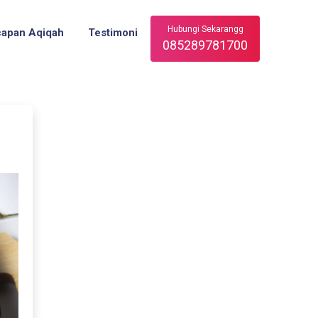
Hubungi Sekarangg
capan Aqiqah
Testimoni
085289781700