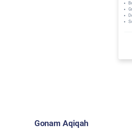
B
G
D
S
Gonam Aqiqah