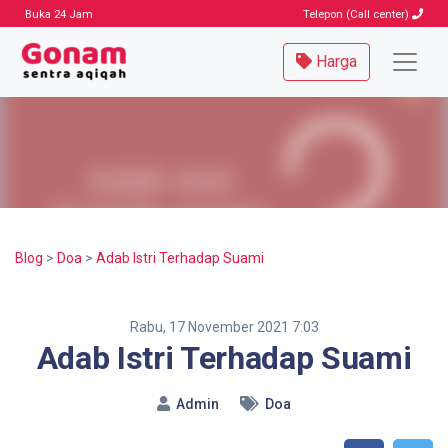
Buka 24 Jam
Telepon (Call center)
Harga
Blog
>
Doa
>
Adab Istri Terhadap Suami
Rabu, 17 November 2021 7:03
Adab Istri Terhadap Suami
Admin
Doa