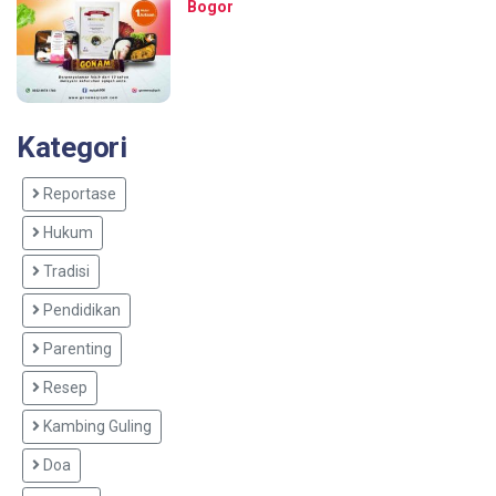
Bogor
Kategori
Reportase
Hukum
Tradisi
Pendidikan
Parenting
Resep
Kambing Guling
Doa