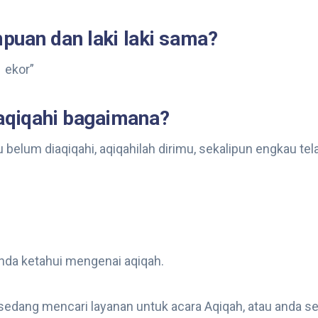
puan dan laki laki sama?
1 ekor”
iaqiqahi bagaimana?
u belum diaqiqahi, aqiqahilah dirimu, sekalipun engkau tel
anda ketahui mengenai aqiqah.
 sedang mencari layanan untuk acara Aqiqah, atau anda s