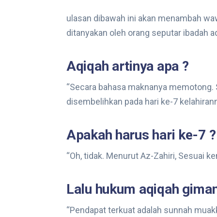
ulasan dibawah ini akan menambah wa
ditanyakan oleh orang seputar ibadah a
Aqiqah artinya apa ?
“Secara bahasa maknanya memotong. Sa
disembelihkan pada hari ke-7 kelahirann
Apakah harus hari ke-7 ?
“Oh, tidak. Menurut Az-Zahiri, Sesuai k
Lalu hukum aqiqah giman
“Pendapat terkuat adalah sunnah muakk