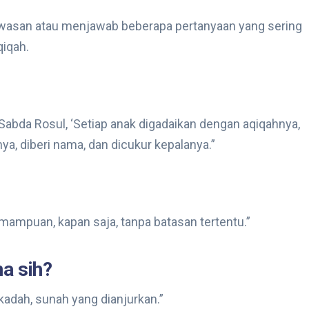
wasan atau menjawab beberapa pertanyaan yang sering
qiqah.
bda Rosul, ‘Setiap anak digadaikan dengan aqiqahnya,
ya, diberi nama, dan dicukur kepalanya.”
emampuan, kapan saja, tanpa batasan tertentu.”
a sih?
adah, sunah yang dianjurkan.”