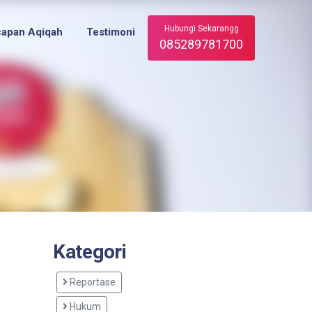
Hubungi Sekarangg
capan Aqiqah
Testimoni
085289781700
Kategori
Reportase
Hukum