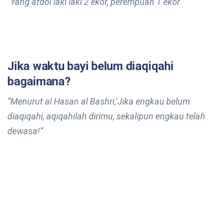
“Yang afdol laki laki 2 ekor, perempuan 1 ekor”
Jika waktu bayi belum diaqiqahi
bagaimana?
“Menurut al Hasan al Bashri,’Jika engkau belum
diaqiqahi, aqiqahilah dirimu, sekalipun engkau telah
dewasa!”