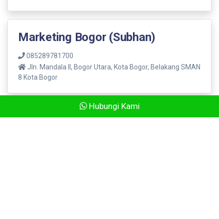
Marketing Bogor (Subhan)
085289781700
Jln. Mandala ll, Bogor Utara, Kota Bogor, Belakang SMAN
8 Kota Bogor
Hubungi Kami
Marketing Bogor 2 (Nurul)
085289781700
Perum Amarta Residence, Sasak Panjang, Tajur Halang,
Bogor
Marketing Semarang (Edi)