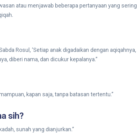
wasan atau menjawab beberapa pertanyaan yang sering
qiqah.
bda Rosul, ‘Setiap anak digadaikan dengan aqiqahnya,
ya, diberi nama, dan dicukur kepalanya.”
emampuan, kapan saja, tanpa batasan tertentu.”
a sih?
adah, sunah yang dianjurkan.”