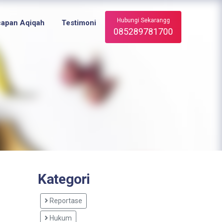
Hubungi Sekarangg
capan Aqiqah
Testimoni
085289781700
Kategori
Reportase
Hukum