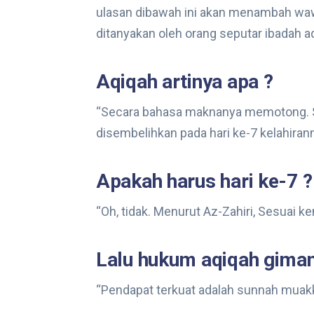
ulasan dibawah ini akan menambah wa
ditanyakan oleh orang seputar ibadah a
Aqiqah artinya apa ?
“Secara bahasa maknanya memotong. Sa
disembelihkan pada hari ke-7 kelahirann
Apakah harus hari ke-7 ?
“Oh, tidak. Menurut Az-Zahiri, Sesuai k
Lalu hukum aqiqah giman
“Pendapat terkuat adalah sunnah muakk