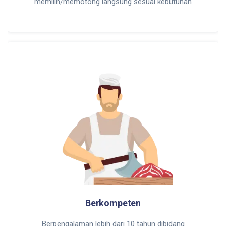
memilih/memotong langsung sesuai kebutuhan
Berkompeten
Berpengalaman lebih dari 10 tahun dibidang