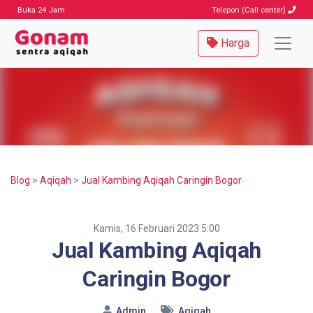
Buka 24 Jam
Telepon (Call center)
Harga
Blog
>
Aqiqah
>
Jual Kambing Aqiqah Caringin Bogor
Kamis, 16 Februari 2023 5:00
Jual Kambing Aqiqah
Caringin Bogor
Admin
Aqiqah