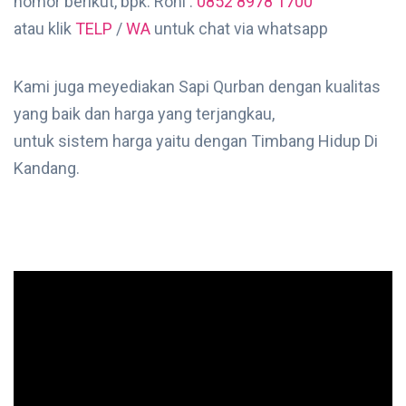
nomor berikut, bpk. Roni :
0852 8978 1700
atau klik
TELP
/
WA
untuk chat via whatsapp
Kami juga meyediakan Sapi Qurban dengan kualitas
yang baik dan harga yang terjangkau,
untuk sistem harga yaitu dengan Timbang Hidup Di
Kandang.