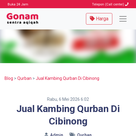
Buka 24 Jam
Telepon (Call center)
Harga
Blog
>
Qurban
>
Jual Kambing Qurban Di Cibinong
Rabu, 6 Mei 2026 6:02
Jual Kambing Qurban Di
Cibinong
Admin
Qurban