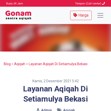
Buka 24 Jam
Telepon (Call center)
Harga
Blog
>
Aqiqah
>
Layanan Aqiqah Di Setiamulya Bekasi
Kamis, 2 Desember 2021 5:42
Layanan Aqiqah Di
Setiamulya Bekasi
Admin
Aqiqah