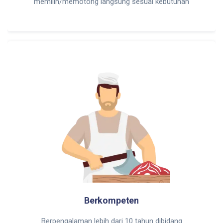
memilih/memotong langsung sesuai kebutuhan
Berkompeten
Berpengalaman lebih dari 10 tahun dibidang