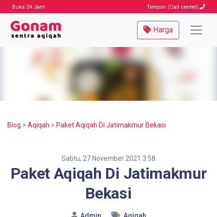
Buka 24 Jam
Telepon (Call center)
Harga
Blog
>
Aqiqah
>
Paket Aqiqah Di Jatimakmur Bekasi
Sabtu, 27 November 2021 3:58
Paket Aqiqah Di Jatimakmur
Bekasi
Admin
Aqiqah