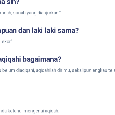
a sih?
adah, sunah yang dianjurkan.”
puan dan laki laki sama?
1 ekor”
iaqiqahi bagaimana?
u belum diaqiqahi, aqiqahilah dirimu, sekalipun engkau tel
anda ketahui mengenai aqiqah.