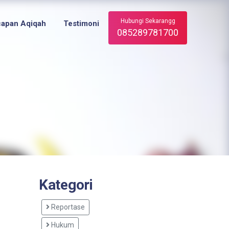
Hubungi Sekarangg
capan Aqiqah
Testimoni
085289781700
Kategori
Reportase
Hukum