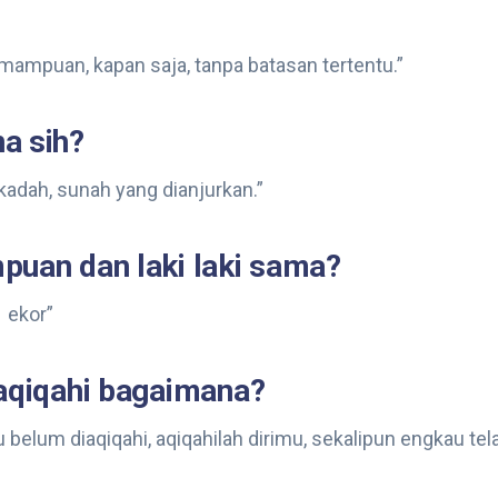
emampuan, kapan saja, tanpa batasan tertentu.”
a sih?
adah, sunah yang dianjurkan.”
puan dan laki laki sama?
1 ekor”
iaqiqahi bagaimana?
u belum diaqiqahi, aqiqahilah dirimu, sekalipun engkau tel