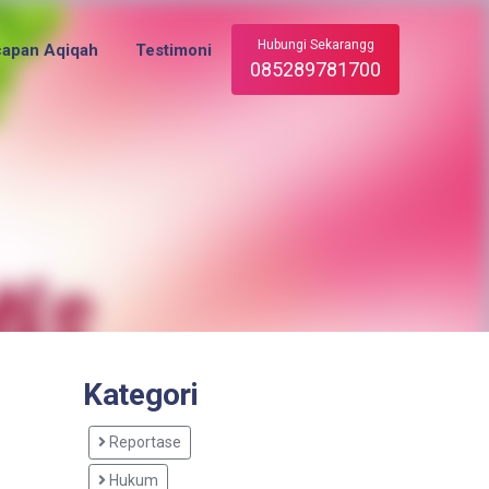
Hubungi Sekarangg
capan Aqiqah
Testimoni
085289781700
Kategori
Reportase
Hukum