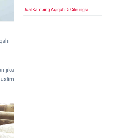
Jual Kambing Aqiqah Di Cileungsi
qahi
n jika
muslim