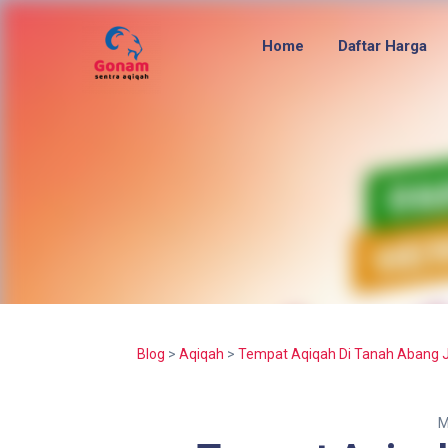
Home
Daftar Harga
Blog
>
Aqiqah
>
Tempat Aqiqah Di Tanah Abang 
M