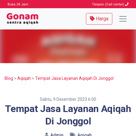
Buka 24 Jam
Telepon (Call center)
Harga
Blog
>
Aqiqah
>
Tempat Jasa Layanan Aqiqah Di Jonggol
Sabtu, 9 Desember 2023 6:00
Tempat Jasa Layanan Aqiqah
Di Jonggol
Admin
Aqiqah