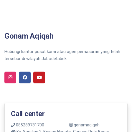
Gonam Aqiqah
Hubungi kantor pusat kami atau agen pemasaran yang telah
tersebar di wilayah Jabodetabek
Call center
085289781700
gonamaqiqah
Kp. Sanding 2, Bojong Nangka, Gunung Putri Bogor