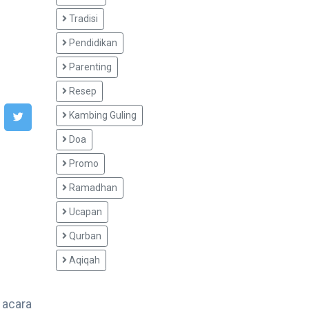
Tradisi
Pendidikan
Parenting
Resep
Kambing Guling
Doa
Promo
Ramadhan
Ucapan
Qurban
Aqiqah
 acara