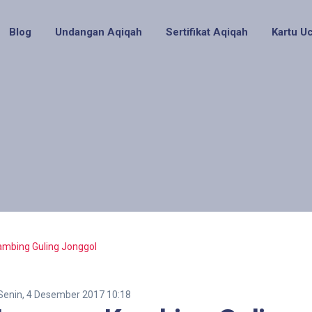
Blog
Undangan Aqiqah
Sertifikat Aqiqah
Kartu U
mbing Guling Jonggol
Senin, 4 Desember 2017 10:18