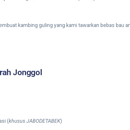
embuat kambing guling yang kami tawarkan bebas bau a
rah Jonggol
si (
khusus JABODETABEK
)