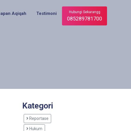
Hubungi Sekarangg
capan Aqiqah
Testimoni
085289781700
Kategori
Reportase
Hukum