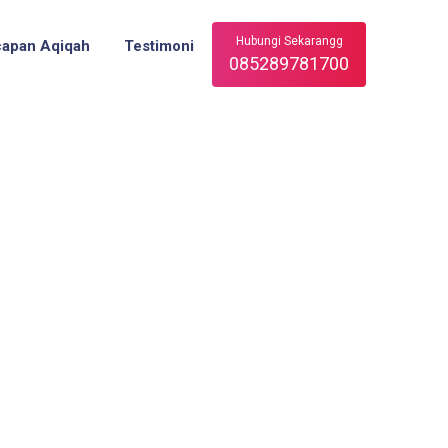
Hubungi Sekarangg
capan Aqiqah
Testimoni
085289781700