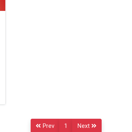
Prev
1
Next