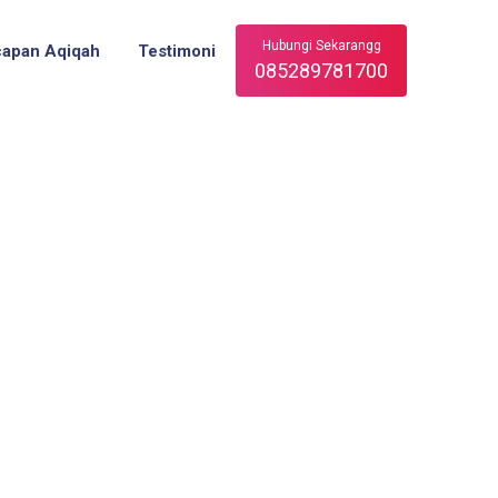
Hubungi Sekarangg
capan Aqiqah
Testimoni
085289781700