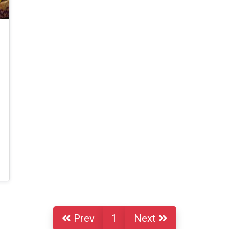
Prev
1
Next