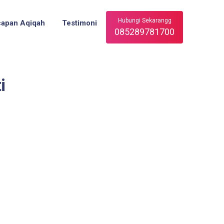
Hubungi Sekarangg
capan Aqiqah
Testimoni
085289781700
i