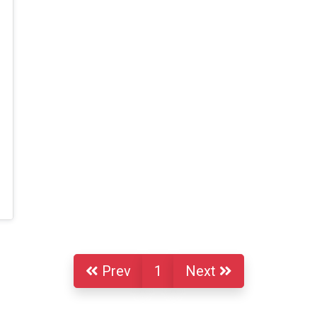
Prev
1
Next