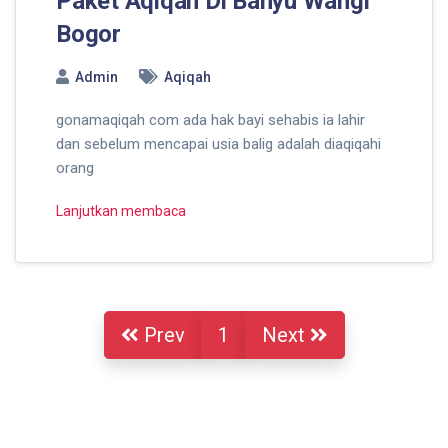
Paket Aqiqah Di Banyu Wangi
Bogor
Admin
Aqiqah
gonamaqiqah com ada hak bayi sehabis ia lahir
dan sebelum mencapai usia balig adalah diaqiqahi
orang
Lanjutkan membaca
Prev
1
Next