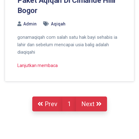
Paket Aqiqah Di Cimande Hilir
Bogor
Admin
Aqiqah
gonamaqiqah com salah satu hak bayi sehabis ia
lahir dan sebelum mencapai usia balig adalah
diaqiqahi
Lanjutkan membaca
Prev
1
Next