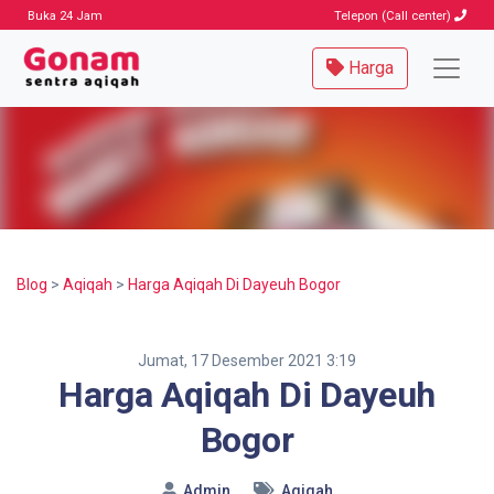
Buka 24 Jam
Telepon (Call center)
Harga
Blog
>
Aqiqah
>
Harga Aqiqah Di Dayeuh Bogor
Jumat, 17 Desember 2021 3:19
Harga Aqiqah Di Dayeuh
Bogor
Admin
Aqiqah