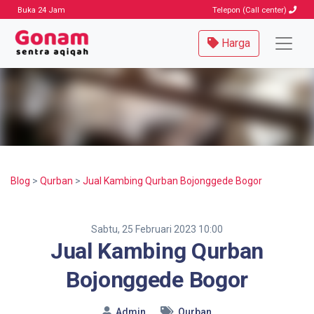
Buka 24 Jam
Telepon (Call center)
Harga
Blog
>
Qurban
>
Jual Kambing Qurban Bojonggede Bogor
Sabtu, 25 Februari 2023 10:00
Jual Kambing Qurban
Bojonggede Bogor
Admin
Qurban