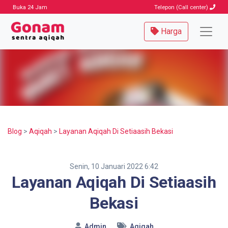
Buka 24 Jam
Telepon (Call center)
Harga
Blog
>
Aqiqah
>
Layanan Aqiqah Di Setiaasih Bekasi
Senin, 10 Januari 2022 6:42
Layanan Aqiqah Di Setiaasih
Bekasi
Admin
Aqiqah