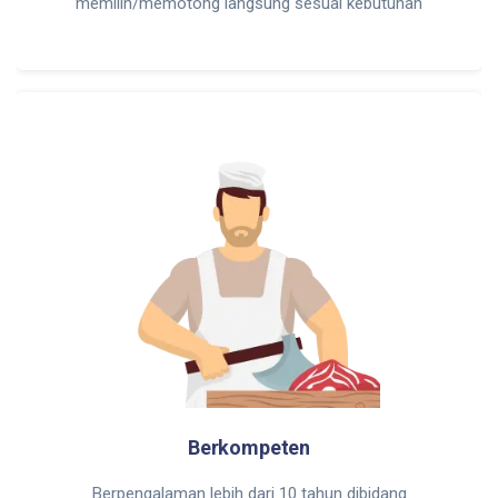
memilih/memotong langsung sesuai kebutuhan
Berkompeten
Berpengalaman lebih dari 10 tahun dibidang