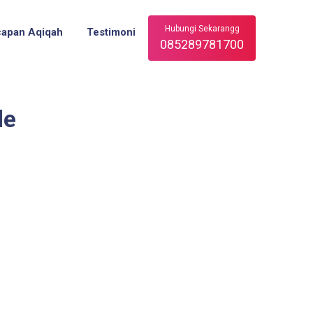
Hubungi Sekarangg
capan Aqiqah
Testimoni
085289781700
de