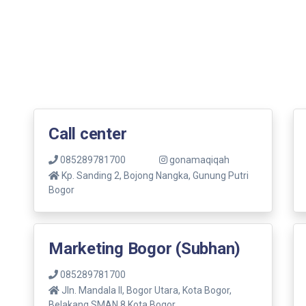
Call center
085289781700
gonamaqiqah
Kp. Sanding 2, Bojong Nangka, Gunung Putri
Bogor
Marketing Bogor (Subhan)
085289781700
Jln. Mandala ll, Bogor Utara, Kota Bogor,
Belakang SMAN 8 Kota Bogor