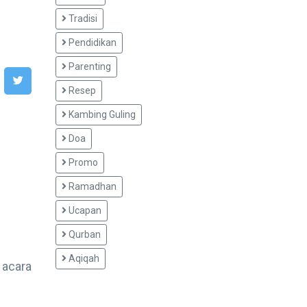
Tradisi
Pendidikan
Parenting
Resep
Kambing Guling
Doa
Promo
Ramadhan
Ucapan
Qurban
Aqiqah
 acara