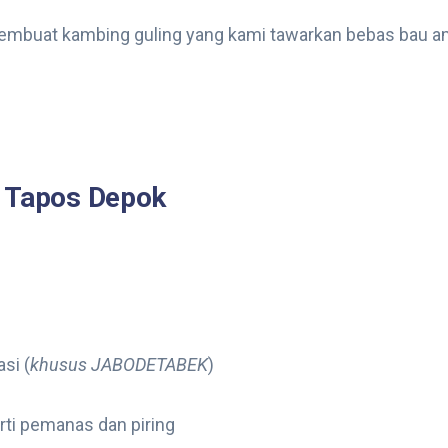
embuat kambing guling yang kami tawarkan bebas bau a
i Tapos Depok
si (
khusus JABODETABEK
)
rti pemanas dan piring