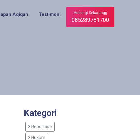
Hubungi Sekarangg
capan Aqiqah
Testimoni
085289781700
Kategori
Reportase
Hukum